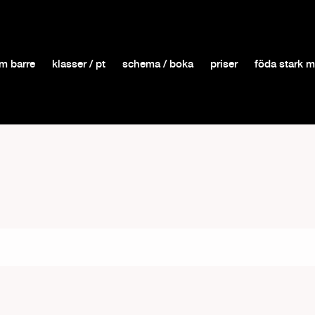
m barre
klasser / pt
schema / boka
priser
föda stark 