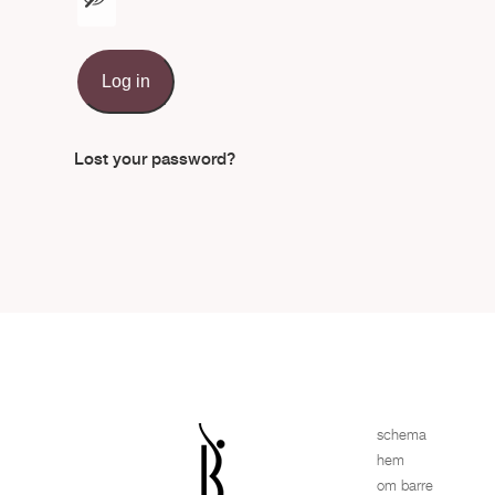
Log in
Lost your password?
schema
hem
om barre