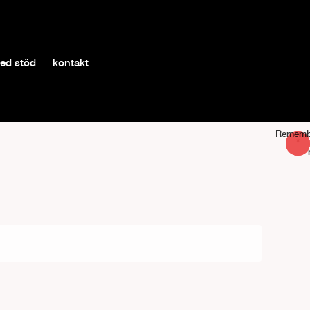
med stöd
kontakt
Rememb
Requir
Requir
*
*